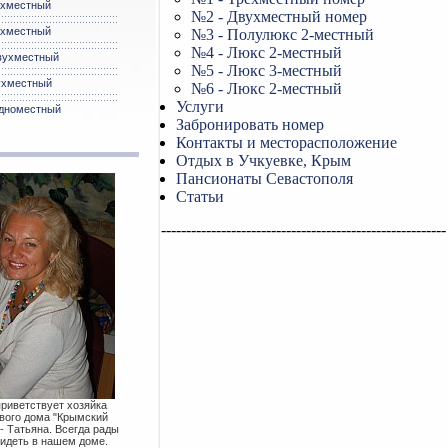
хместный
№2 - Двухместный номер
хместный
№3 - Полулюкс 2-местный
№4 - Люкс 2-местный
вухместный
№5 - Люкс 3-местный
хместный
№6 - Люкс 2-местный
Услуги
дноместный
Забронировать номер
Контакты и месторасположение
Отдых в Учкуевке, Крым
Пансионаты Севастополя
Статьи
---------------------------------------------------------
приветствует хозяйка
евого дома "Крымский
- Татьяна. Всегда рады
видеть в нашем доме.