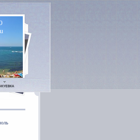
0
u
поль