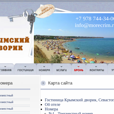
+7 978 744-34-0
info@morecrim.r
омера
Карта сайта
хместный
Гостиница Крымский дворик, Севасто
хместный
Об отеле
Номера
хместный
№1 - Трехместный номер