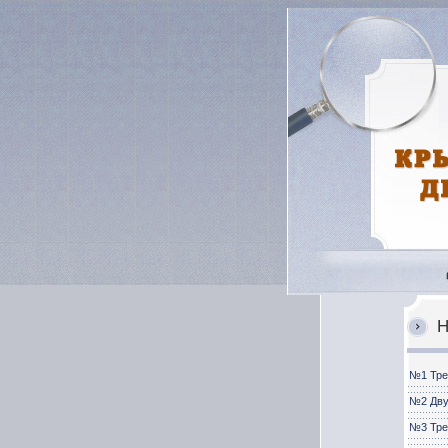
Н
№1 Тре
№2 Дву
№3 Тре