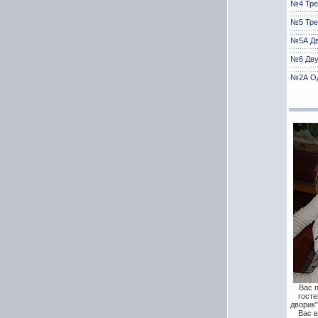
№4 Тре
№5 Тре
№5A Д
№6 Дву
№2А О
Вас 
гост
дворик"
Вас 